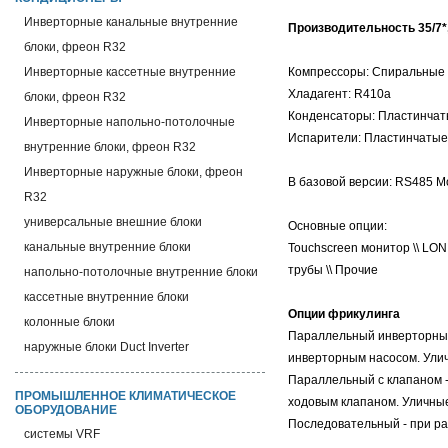
Инверторные канальные внутренние
Производительность 35/7*,
блоки, фреон R32
Инверторные кассетные внутренние
Компрессоры: Спиральные \
Хладагент: R410a
блоки, фреон R32
Конденсаторы: Пластинчат
Инверторные напольно-потолочные
Испарители: Пластинчатые
внутренние блоки, фреон R32
Инверторные наружные блоки, фреон
В базовой версии: RS485 M
R32
универсальные внешние блоки
Основные опции:
канальные внутренние блоки
Touchscreen монитор \\ LON
трубы \\ Прочие
напольно-потолочные внутренние блоки
кассетные внутренние блоки
Опции фрикулинга
колонные блоки
Параллельный инверторный
наружные блоки Duct Inverter
инверторным насосом. Ули
Параллельный с клапаном -
ПРОМЫШЛЕННОЕ КЛИМАТИЧЕСКОЕ
ходовым клапаном. Уличные
ОБОРУДОВАНИЕ
Последовательный - при р
системы VRF