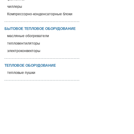
чиллеры
Компрессорно-конденсаторные блоки
БЫТОВОЕ ТЕПЛОВОЕ ОБОРУДОВАНИЕ
масляные обогреватели
тепловентиляторы
электроконвекторы
ТЕПЛОВОЕ ОБОРУДОВАНИЕ
тепловые пушки
О компании
Каталог
Aeronik
Бытовые и мультизональные сплит-системы
Новости
Полупромышленные кондиционеры
Объекты
Промышленное климатическое оборудование
Бытовое тепловое оборудование