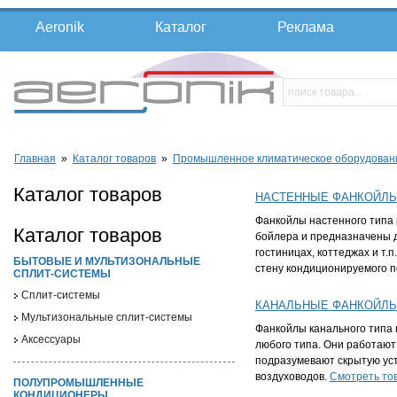
Aeronik
Каталог
Реклама
Главная
»
Каталог товаров
»
Промышленное климатическое оборудован
Каталог товаров
НАСТЕННЫЕ ФАНКОЙЛ
Фанкойлы настенного типа 
Каталог товаров
бойлера и предназначены д
гостиницах, коттеджах и т
БЫТОВЫЕ И МУЛЬТИЗОНАЛЬНЫЕ
стену кондиционируемого 
СПЛИТ-СИСТЕМЫ
Cплит-системы
КАНАЛЬНЫЕ ФАНКОЙЛ
Мультизональные сплит-системы
Фанкойлы канального типа
Аксессуары
любого типа. Они работают
подразумевают скрытую уст
воздуховодов.
Смотреть то
ПОЛУПРОМЫШЛЕННЫЕ
КОНДИЦИОНЕРЫ