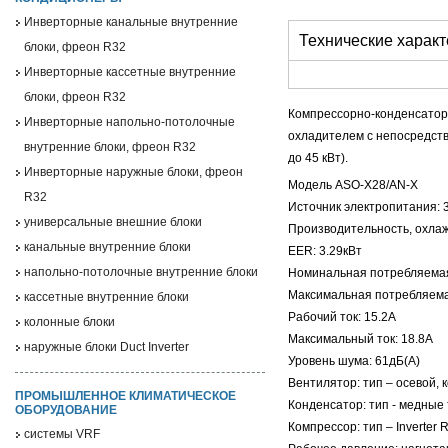
Инверторные канальные внутренние
Технические характ
блоки, фреон R32
Инверторные кассетные внутренние
блоки, фреон R32
Компрессорно-конденсатор
Инверторные напольно-потолочные
охладителем с непосредст
внутренние блоки, фреон R32
до 45 кВт).
Инверторные наружные блоки, фреон
Модель ASO-X28/AN-X
R32
Источник электропитания: 
универсальные внешние блоки
Производительность, охлаж
канальные внутренние блоки
EER: 3.29кВт
напольно-потолочные внутренние блоки
Номинальная потребляемая
Максимальная потребляема
кассетные внутренние блоки
Рабочий ток: 15.2А
колонные блоки
Максимальный ток: 18.8A
наружные блоки Duct Inverter
Уровень шума: 61дБ(А)
Вентилятор: тип – осевой, 
ПРОМЫШЛЕННОЕ КЛИМАТИЧЕСКОЕ
Конденсатор: тип - медные 
ОБОРУДОВАНИЕ
Компрессор: тип – Inverter R
системы VRF