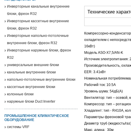
Инверторные канальные внутренние
Технические характ
блоки, фреон R32
Инверторные кассетные внутренние
блоки, фреон R32
Компрессорно-конденсатор
Инверторные напольно-потолочные
охладителем с непосредств
внутренние блоки, фреон R32
16кВт)
Инверторные наружные блоки, фреон
Модель ASO-X7,5/AN-K
R32
Источник электропитания: 
универсальные внешние блоки
Производительность, охлаж
EER: 3.41кВт
канальные внутренние блоки
Номинальная потребляемая
напольно-потолочные внутренние блоки
Рабочий ток: 10.5А
кассетные внутренние блоки
Уровень шума: 54дБ(А)
колонные блоки
Вентилятор: тип – осевой, 
наружные блоки Duct Inverter
Компрессор: тип – ротацио
Хладагент: тип - R410A, коли
ПРОМЫШЛЕННОЕ КЛИМАТИЧЕСКОЕ
Параметры фреоновой тра
ОБОРУДОВАНИЕ
Диаметр труб (жидкость/газ)
системы VRF
Макс. длина: 30м