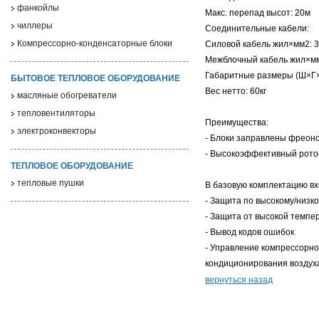
фанкойлы
Макс. перепад высот: 20м
чиллеры
Соединительные кабели:
Компрессорно-конденсаторные блоки
Силовой кабель жил×мм2: 3
Межблочный кабель жил×мм
Габаритные размеры (Ш×Г
БЫТОВОЕ ТЕПЛОВОЕ ОБОРУДОВАНИЕ
Вес нетто: 60кг
масляные обогреватели
тепловентиляторы
Преимущества:
электроконвекторы
- Блоки заправлены фреон
- Высокоэффективный рото
ТЕПЛОВОЕ ОБОРУДОВАНИЕ
тепловые пушки
В базовую комплектацию вх
- Защита по высокому/низк
- Защита от высокой темпе
- Вывод кодов ошибок
- Управление компрессорн
кондиционирования воздуха 
вернуться назад