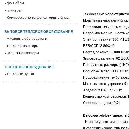
фанкойлы
чиллеры
Технические характеристи
Компрессорно-конденсаторные блоки
Модульный наружный блок:
Производительность холод/т
БЫТОВОЕ ТЕПЛОВОЕ ОБОРУДОВАНИЕ
Потребляемая мощность хол
масляные обогреватели
Электропитание: 380~415/3
EER/COP: 2.86/3.41
тепловентиляторы
Расход воздуха: 11000 м3/ч
электроконвекторы
Звуковое давление: 62 Дб(А
Габаритные размеры (ШхГх
ТЕПЛОВОЕ ОБОРУДОВАНИЕ
Вес блока нетто: 166/183 кг
тепловые пушки
Подсоединение трубопроводо
Макс. кол-во внутренних бло
Хладагент R410a: 7,1 кг
Количество компрессоров: 
Степень защиты: IPX4
Высокая эффективность D
- Используется камера выс
и увеличить эффективность