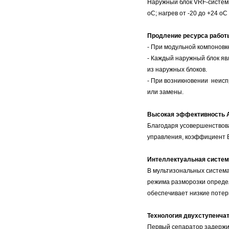
Наружный блок VRF-систем
оС; нагрев от -20 до +24 о
Продление ресурса работ
- При модульной компоновк
- Каждый наружный блок яв
из наружных блоков.
- При возникновении неисп
или замены.
Высокая эффективность
Благодаря усовершенствов
управления, коэффициент E
Интеллектуальная систем
В мультизональных система
режима разморозки определ
обеспечивает низкие потер
Технология двухступенча
Первый сепаратор задержи