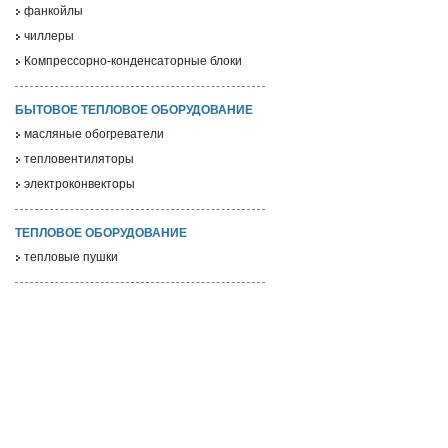
фанкойлы
чиллеры
Компрессорно-конденсаторные блоки
БЫТОВОЕ ТЕПЛОВОЕ ОБОРУДОВАНИЕ
масляные обогреватели
тепловентиляторы
электроконвекторы
ТЕПЛОВОЕ ОБОРУДОВАНИЕ
тепловые пушки
О компании
Каталог
Aeronik
Бытовые и мультизональные сплит-системы
Новости
Полупромышленные кондиционеры
Объекты
Промышленное климатическое оборудование